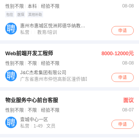
08-08
性别不限
本科
经验不限
包住
医保
其他补助
惠州市惠城区悦洲邦德华纳教育培训中心
申请
私营
教育/培训
Web前端开发工程师
8000-12000元
08-08
性别不限
不限
经验不限
J&C杰希集团有限公司
申请
广东省惠州市仲恺高新区潼侨镇联发大道南面138号/惠州
物业服务中心前台客服
面议
08-07
性别不限
不限
经验不限
壹城中心一区
申请
私营
1-49
文员