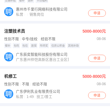
交通补贴
餐补
话补
节日福利
惠州市千里行网络科技有限公司
申请
私营
销售岗位
注塑技术员
5000-8000元
08-06
性别不限
中专/技校
经验不限
餐补
包吃
包住
医保
年终奖
住房公积金
其他补助
广东辰奕智能科技股份有限公司
申请
广东惠州仲恺高新区惠台工业区第63号小区（和畅东六路
机修工
5000-8000元
08-06
性别不限
不限
经验不限
广东伊利乳业有限责任公司
申请
私营
1-49
技工/普工