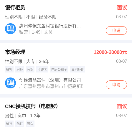
银行柜员
面议
08-07
性别不限
不限
经验不限
惠州仲恺东盈村镇银行股份有限公司
申请
私营
1-49
文员
市场经理
12000-20000元
08-07
性别不限
大专
3-5年
餐补
房补
医保
年终奖
住房公积金
其他补助
创维液晶器件（深圳）有限公司
申请
广东惠州惠州市惠州市仲恺高新区陈江街道南华路80号
CNC操机技师（电脑锣）
面议
08-07
男性
高中
1-3年
餐补
包住
医保