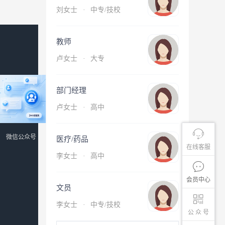
刘女士
·
中专/技校
教师
卢女士
·
大专
部门经理
卢女士
·
高中
微信公众号
医疗/药品
在线客服
李女士
·
高中
会员中心
文员
李女士
·
中专/技校
公 众 号